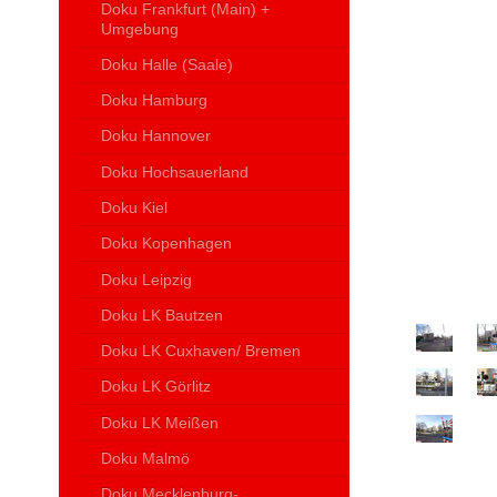
Doku Frankfurt (Main) +
Umgebung
Doku Halle (Saale)
Doku Hamburg
Doku Hannover
Doku Hochsauerland
Doku Kiel
Doku Kopenhagen
Doku Leipzig
Doku LK Bautzen
Doku LK Cuxhaven/ Bremen
Doku LK Görlitz
Doku LK Meißen
Doku Malmö
Doku Mecklenburg-