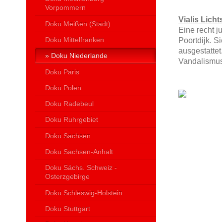
Vorpommern
Vialis Lich
Doku Meißen (Stadt)
Eine recht 
Doku Mittelfranken
Poortdijk. S
ausgestattet
Doku Niederlande
Vandalismus 
Doku Paris
Doku Polen
Doku Radebeul
Doku Ruhrgebiet
Doku Sachsen
Doku Sachsen-Anhalt
Doku Sächs. Schweiz -
Osterzgebirge
Doku Schleswig-Holstein
Doku Stuttgart