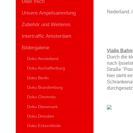
Über mich
Nederland, i
Unsere Ampelsammlung
Zubehör und Weiteres
Intertraffic Amsterdam
Bildergalerie
Vialis Bahn
Durch die kl
Doku Amstelland
nach Ijssels
Doku Aschaffenburg
Straße "Poor
hier steht e
Doku Berlin
Schrankenant
Doku Brandenburg
durchgesetz
Doku Chemnitz
Doku Dänemark
Doku Dresden
Doku Eckernförde