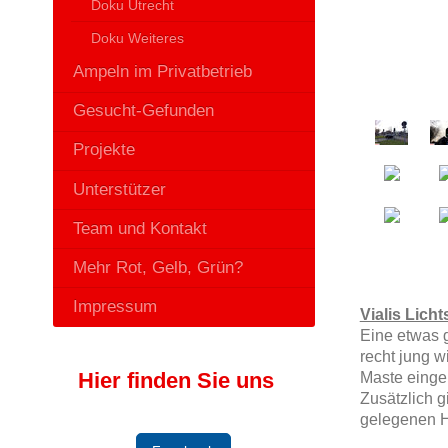
Doku Utrecht
Doku Weiteres
Ampeln im Privatbetrieb
Gesucht-Gefunden
Projekte
Unterstützer
Team und Kontakt
Mehr Rot, Gelb, Grün?
Impressum
Vialis Lich
Eine etwas 
recht jung w
Hier finden Sie uns
Maste eingeb
Zusätzlich g
gelegenen Ha