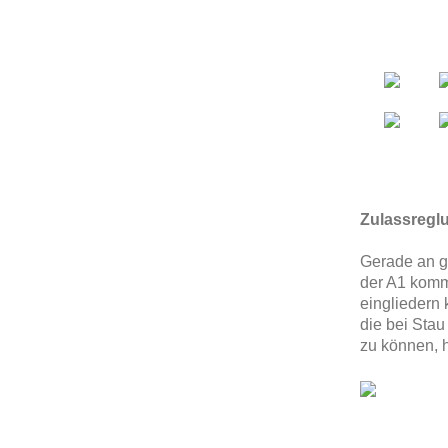
Zulassregl
Gerade an g
der A1 kommt
eingliedern 
die bei Sta
zu können, 