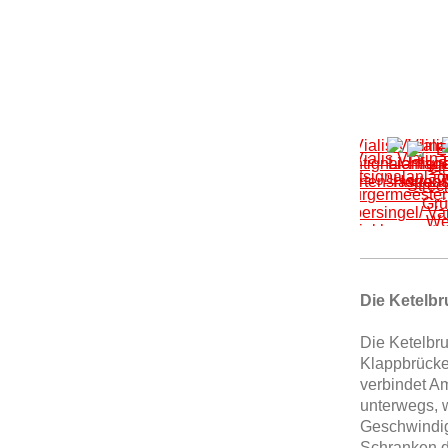
Die Ketelb
Die Ketelbru
Klappbrücke 
verbindet A
unterwegs, w
Geschwindigk
Schranken di