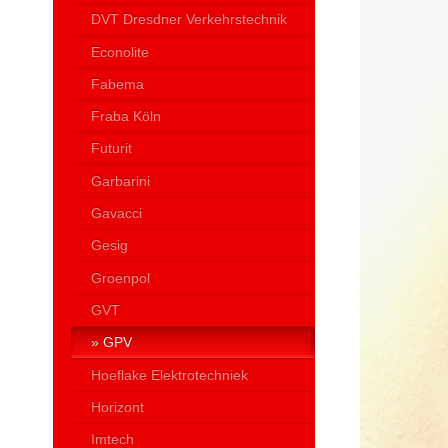
DVT Dresdner Verkehrstechnik
Econolite
Fabema
Fraba Köln
Futurit
Garbarini
Gavacci
Gesig
Groenpol
GVT
GPV
Hoeflake Elektrotechniek
Horizont
Imtech