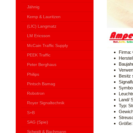
Jähnig
Kemp & Lauritzen
(LIC) Langmatz
LM Ericsson
McCain Traffic Supply
Firma:
PEEK Traffic
Herstel
Baujah
Peter Berghaus
Verwend
Philips
Besitz 
Signalf
Pintsch Bamag
Symbol
Robotron
Leucht
Land/ S
Royer Signaltechnik
Typ: St
Gewicht
S+B
Streusc
SAG (Spie)
Größe: 
Scheidt & Bachmann