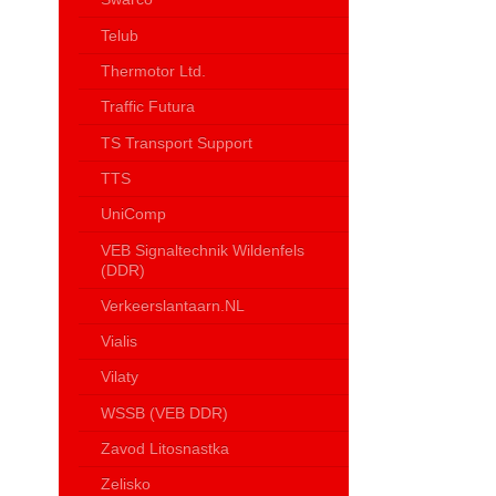
Telub
Thermotor Ltd.
Traffic Futura
TS Transport Support
TTS
UniComp
VEB Signaltechnik Wildenfels
(DDR)
Verkeerslantaarn.NL
Vialis
Vilaty
WSSB (VEB DDR)
Zavod Litosnastka
Zelisko