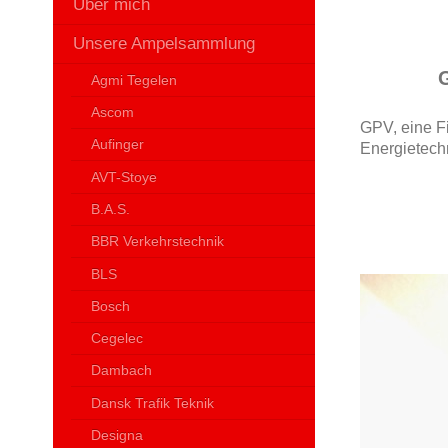
Über mich
Unsere Ampelsammlung
G
Agmi Tegelen
Ascom
GPV, eine Fi
Aufinger
Energietech
AVT-Stoye
B.A.S.
BBR Verkehrstechnik
BLS
Bosch
Cegelec
Dambach
Dansk Trafik Teknik
Designa