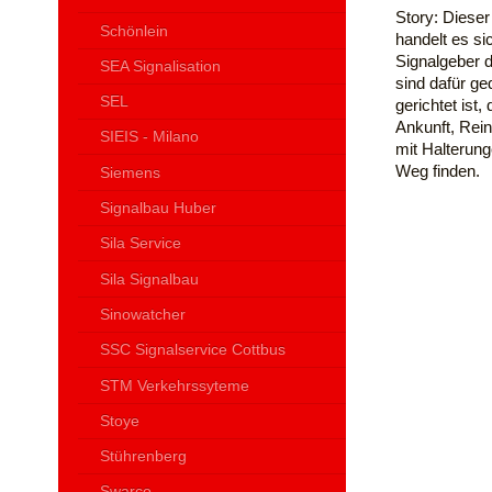
Story: Dieser
Schönlein
handelt es si
Signalgeber 
SEA Signalisation
sind dafür ge
SEL
gerichtet ist
Ankunft, Rein
SIEIS - Milano
mit Halterung
Weg finden.
Siemens
Signalbau Huber
Sila Service
Sila Signalbau
Sinowatcher
SSC Signalservice Cottbus
STM Verkehrssyteme
Stoye
Stührenberg
Swarco