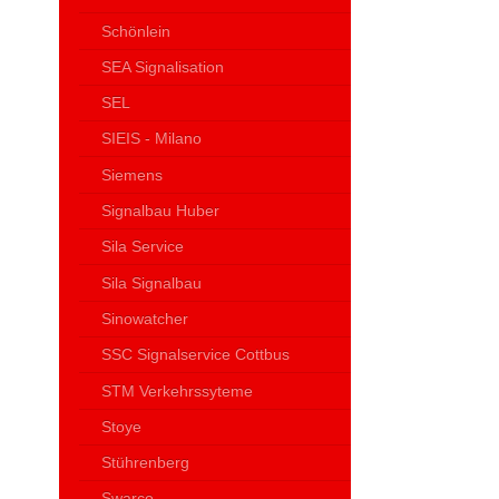
Schönlein
SEA Signalisation
SEL
SIEIS - Milano
Siemens
Signalbau Huber
Sila Service
Sila Signalbau
Sinowatcher
SSC Signalservice Cottbus
STM Verkehrssyteme
Stoye
Stührenberg
Swarco