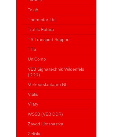
Telub
Thermotor Ltd.
Traffic Futura
TS Transport Support
TTS
UniComp
VEB Signaltechnik Wildenfels
(DDR)
Verkeerslantaarn.NL
Vialis
Vilaty
WSSB (VEB DDR)
Zavod Litosnastka
Zelisko