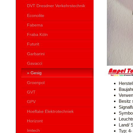
DVT Dresdner Verkehrstechnik
Econolite
Fabema
Fraba Köln
Futurit
Garbarini
Gavacci
Gesig
Groenpol
Herstel
Baujah
GVT
Verwend
Besitz 
GPV
Signalf
Hoeflake Elektrotechniek
Symbol
Leucht
Horizont
Land/ S
Imtech
Typ: 4-