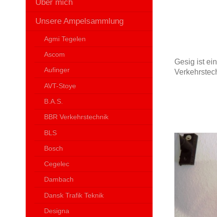
Über mich
Unsere Ampelsammlung
Agmi Tegelen
Ascom
Gesig ist ei
Aufinger
Verkehrstec
AVT-Stoye
B.A.S.
BBR Verkehrstechnik
BLS
Bosch
Cegelec
Dambach
Dansk Trafik Teknik
Designa