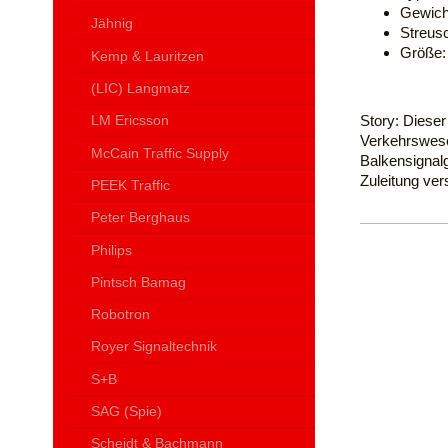
Gewicht
Jähnig
Streusc
Größe: 
Kemp & Lauritzen
(LIC) Langmatz
Story: Diese
LM Ericsson
Verkehrswese
McCain Traffic Supply
Balkensignalg
Zuleitung ver
PEEK Traffic
Peter Berghaus
Philips
Pintsch Bamag
Robotron
Royer Signaltechnik
S+B
SAG (Spie)
Scheidt & Bachmann