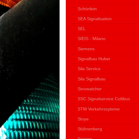
Schönlein
SEA Signalisation
SEL
SIEIS - Milano
Siemens
Signalbau Huber
Sila Service
Sila Signalbau
Sinowatcher
SSC Signalservice Cottbus
STM Verkehrssyteme
Stoye
Stührenberg
Swarco