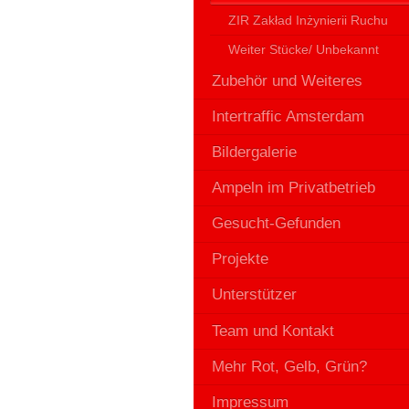
ZIR Zakład Inżynierii Ruchu
Weiter Stücke/ Unbekannt
Zubehör und Weiteres
Intertraffic Amsterdam
Bildergalerie
Ampeln im Privatbetrieb
Gesucht-Gefunden
Projekte
Unterstützer
Team und Kontakt
Mehr Rot, Gelb, Grün?
Impressum