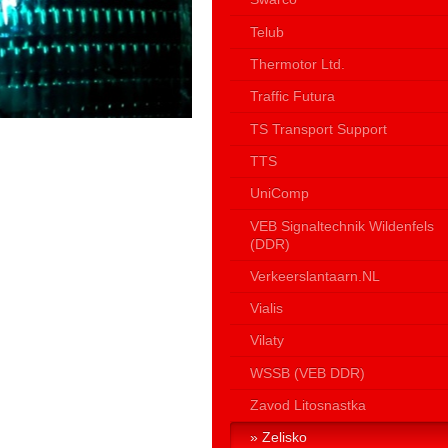
Telub
Thermotor Ltd.
Traffic Futura
TS Transport Support
TTS
UniComp
VEB Signaltechnik Wildenfels
(DDR)
Verkeerslantaarn.NL
Vialis
Vilaty
WSSB (VEB DDR)
Zavod Litosnastka
Zelisko