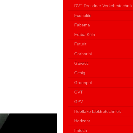
DVT Dresdner Verkehrstechnik
Econolite
Fabema
Fraba Köln
Futurit
Garbarini
Gavacci
Gesig
Groenpol
GVT
GPV
Hoeflake Elektrotechniek
Horizont
Imtech