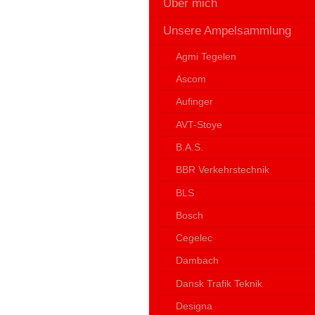
Über mich
Unsere Ampelsammlung
Agmi Tegelen
Ascom
Aufinger
AVT-Stoye
B.A.S.
BBR Verkehrstechnik
BLS
Bosch
Cegelec
Dambach
Dansk Trafik Teknik
Designa