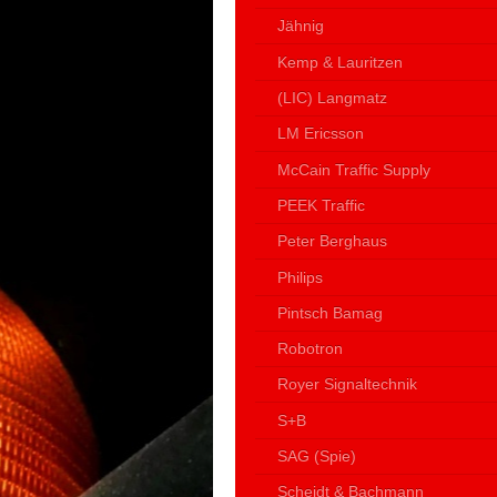
Jähnig
Kemp & Lauritzen
(LIC) Langmatz
LM Ericsson
McCain Traffic Supply
PEEK Traffic
Peter Berghaus
Philips
Pintsch Bamag
Robotron
Royer Signaltechnik
S+B
SAG (Spie)
Scheidt & Bachmann