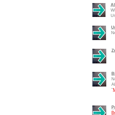
Al
Wi
Un
U
N
Z
B
N
Ak
"
P
Be