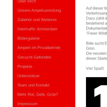
Über mich
Auf dieser W
Unsere Ampelsammlung
Verkehrsampe
Dazu zählt 
Zubehör und Weiteres
bestehend a
Dokumentati
Intertraffic Amsterdam
"Freier Wil
Bildergalerie
Bitte sucht 
Ampeln im Privatbetrieb
Grün.
Die neusten
Gesucht-Gefunden
dieser Star
Projekte
Viel Spaß!
Unterstützer
Team und Kontakt
Mehr Rot, Gelb, Grün?
Impressum