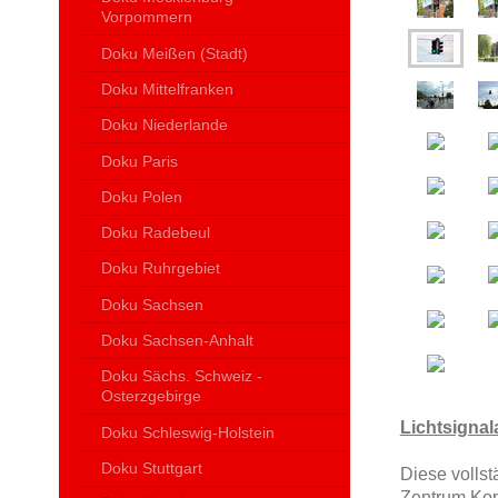
Vorpommern
Doku Meißen (Stadt)
Doku Mittelfranken
Doku Niederlande
Doku Paris
Doku Polen
Doku Radebeul
Doku Ruhrgebiet
Doku Sachsen
Doku Sachsen-Anhalt
Doku Sächs. Schweiz -
Osterzgebirge
Lichtsignal
Doku Schleswig-Holstein
Doku Stuttgart
Diese volls
Zentrum Kop