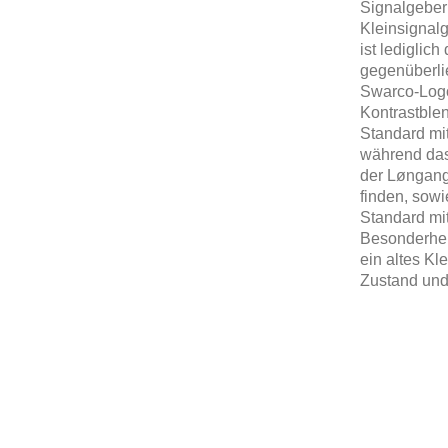
Signalgeber
Kleinsignalg
ist lediglic
gegenüberli
Swarco-Logo,
Kontrastblen
Standard mi
während das
der Løngangs
finden, sowi
Standard mit
Besonderheit
ein altes Kl
Zustand und 