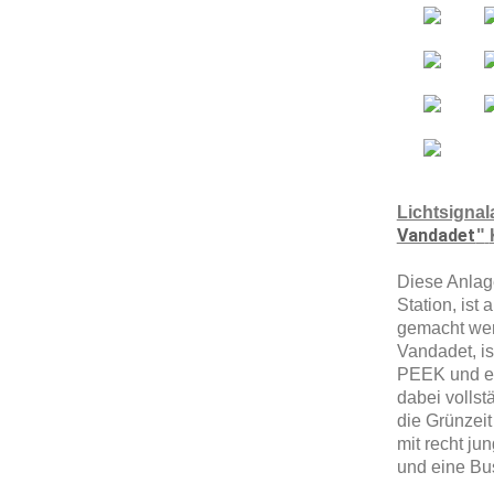
Lichtsignal
Vandadet
"
Diese Anlage
Station, ist
gemacht wer
Vandadet, i
PEEK und ei
dabei vollst
die Grünzeit
mit recht ju
und eine Bus