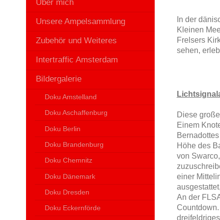
Über mich
In der däni
Unsere Ampelsammlung
Kleinen Mee
Zubehör und Weiteres
Frelsers Kir
sehen, erle
Intertraffic Amsterdam
Bildergalerie
Lichtsignal
Doku Amstelland
Doku Aschaffenburg
Diese große 
Einem Knote
Doku Berlin
Bernadottes
Doku Brandenburg
Höhe des Bah
von Swarco,
Doku Chemnitz
zuzuschreibe
Doku Dänemark
einer Mittel
ausgestattet
Doku Dresden
An der FLSA
Countdown. A
Doku Eckernförde
dreifeldrige