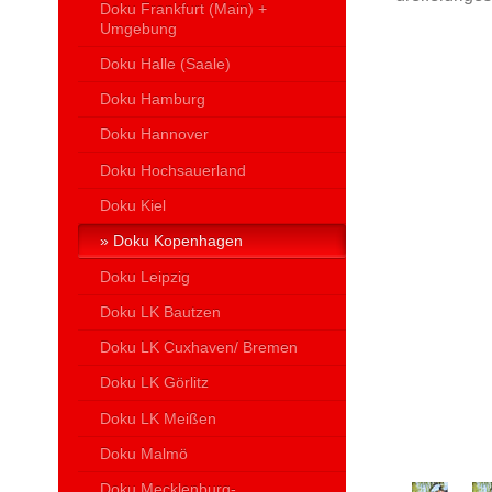
Doku Frankfurt (Main) +
Umgebung
Doku Halle (Saale)
Doku Hamburg
Doku Hannover
Doku Hochsauerland
Doku Kiel
Doku Kopenhagen
Doku Leipzig
Doku LK Bautzen
Doku LK Cuxhaven/ Bremen
Doku LK Görlitz
Doku LK Meißen
Doku Malmö
Doku Mecklenburg-