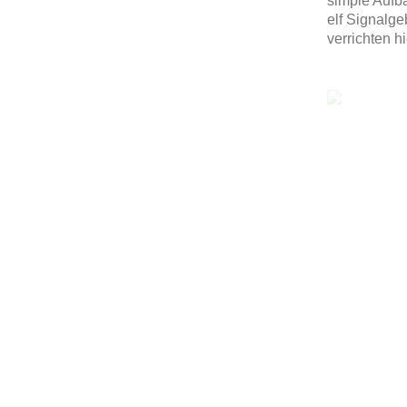
simple Aufb
elf Signalge
verrichten h