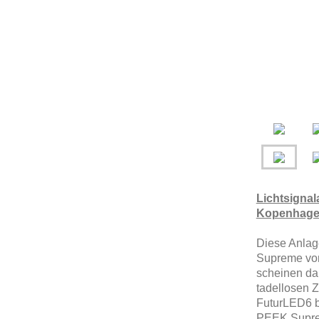
Lichtsignal
Kopenhag
Diese Anlag
Supreme von
scheinen dab
tadellosen 
FuturLED6 be
PEEK Suprem