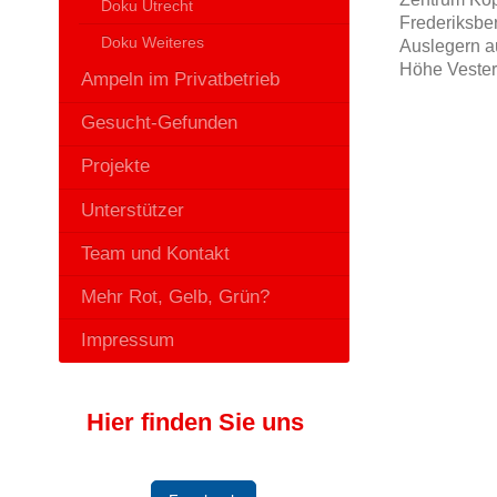
Doku Utrecht
Frederiksbe
Doku Weiteres
Auslegern au
Höhe Vester
Ampeln im Privatbetrieb
Gesucht-Gefunden
Projekte
Unterstützer
Team und Kontakt
Mehr Rot, Gelb, Grün?
Impressum
Hier finden Sie uns