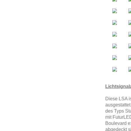
Lichtsignal
Diese LSA i
ausgestattet
des Typs St
mit FuturLE
Boulevard ex
abgedeckt s